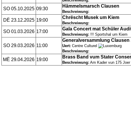
Beschreiwung:
Hämmelsmarsch Clausen
SO 05.10.2025
09:30
Beschreiwung:
Chrëscht Musek um Kiem
DË 23.12.2025
19:00
Beschreiwung:
Gala Concert mat Schüler Audi
SO 01.03.2026
17:00
Beschreiwung:
!!! Sportshal um Kiem
Generalversammlung Clausen 
SO 29.03.2026
11:00
Uert:
Centre Culturel
Beschreiwung:
Brass Band vum Stater Conser
MË 29.04.2026
19:00
Beschreiwung:
Am Kader vun 175 Joer