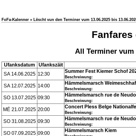
FoFa-Kalenner » Lëscht vun den Terminer vum 13.06.2025 bis 13.06.202
Fanfares
All Terminer vum 
Ufanksdatum
Ufankszäit
Summer Fest Kiemer Schof 20
SA 14.06.2025
12:30
Beschreiwung:
Hämmelsmarsch Weimeschhaff
SA 12.07.2025
14:00
Beschreiwung:
Hämmelsmarsch rue de Neudo
SO 13.07.2025
09:30
Beschreiwung:
Concert Pless Belge Nationalf
MÉ 21.07.2025
20:00
Beschreiwung:
Hämmelsmarsch rue de Neudor
SO 31.08.2025
09:30
Beschreiwung:
Hämmelsmarsch Kiem
SO 07.09.2025
09:00