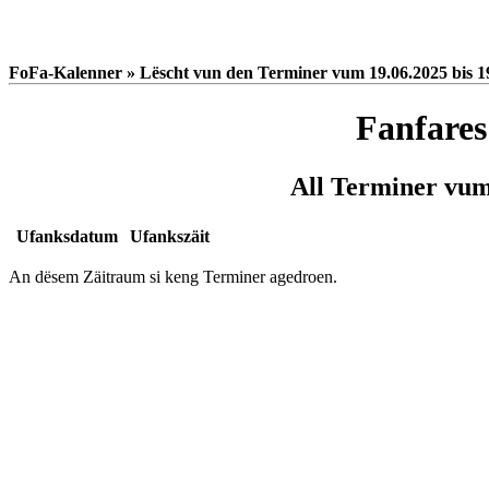
FoFa-Kalenner » Lëscht vun den Terminer vum 19.06.2025 bis 1
Fanfares
All Terminer vum 
Ufanksdatum
Ufankszäit
An dësem Zäitraum si keng Terminer agedroen.