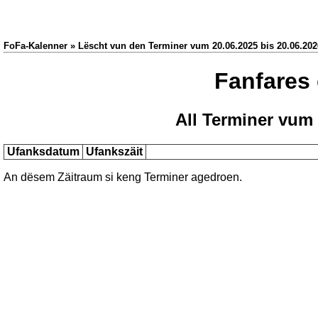
FoFa-Kalenner » Lëscht vun den Terminer vum 20.06.2025 bis 20.06.202
Fanfares
All Terminer vum 
Ufanksdatum
Ufankszäit
An dësem Zäitraum si keng Terminer agedroen.