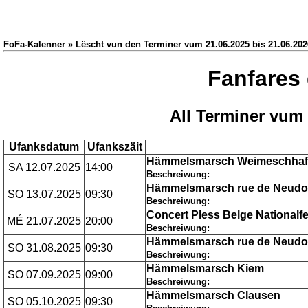
FoFa-Kalenner » Lëscht vun den Terminer vum 21.06.2025 bis 21.06.202
Fanfares
All Terminer vum 
Ufanksdatum
Ufankszäit
Hämmelsmarsch Weimeschhaff
SA 12.07.2025
14:00
Beschreiwung:
Hämmelsmarsch rue de Neudo
SO 13.07.2025
09:30
Beschreiwung:
Concert Pless Belge Nationalf
MÉ 21.07.2025
20:00
Beschreiwung:
Hämmelsmarsch rue de Neudor
SO 31.08.2025
09:30
Beschreiwung:
Hämmelsmarsch Kiem
SO 07.09.2025
09:00
Beschreiwung:
Hämmelsmarsch Clausen
SO 05.10.2025
09:30