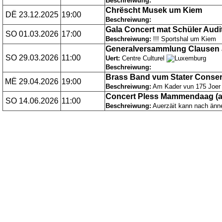
Beschreiwung:
Chrëscht Musek um Kiem
DË 23.12.2025
19:00
Beschreiwung:
Gala Concert mat Schüler Audi
SO 01.03.2026
17:00
Beschreiwung:
!!! Sportshal um Kiem
Generalversammlung Clausen 
SO 29.03.2026
11:00
Uert:
Centre Culturel
Beschreiwung:
Brass Band vum Stater Conser
MË 29.04.2026
19:00
Beschreiwung:
Am Kader vun 175 Joer
Concert Pless Mammendaag (
SO 14.06.2026
11:00
Beschreiwung:
Auerzäit kann nach änn