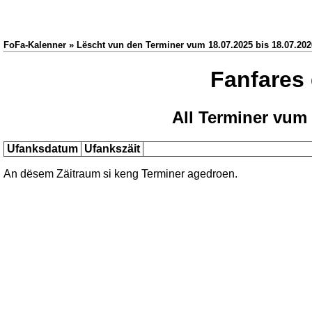
FoFa-Kalenner » Lëscht vun den Terminer vum 18.07.2025 bis 18.07.202
Fanfares
All Terminer vum 
Ufanksdatum
Ufankszäit
An dësem Zäitraum si keng Terminer agedroen.