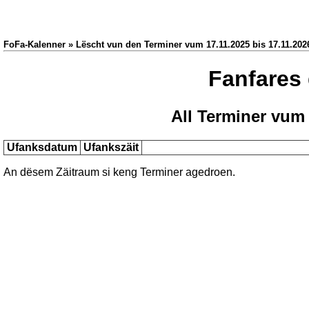
FoFa-Kalenner » Lëscht vun den Terminer vum 17.11.2025 bis 17.11.202
Fanfares
All Terminer vum 
Ufanksdatum
Ufankszäit
An dësem Zäitraum si keng Terminer agedroen.