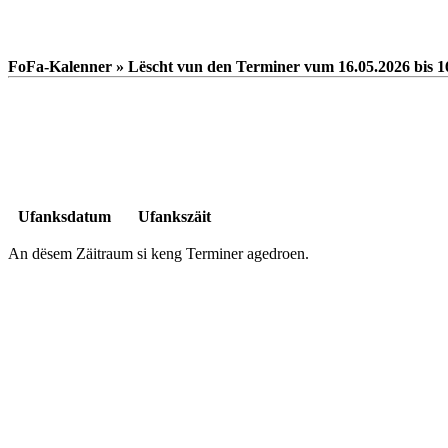
FoFa-Kalenner » Lëscht vun den Terminer vum 16.05.2026 bis 1
Ufanksdatum
Ufankszäit
An dësem Zäitraum si keng Terminer agedroen.