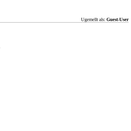
Ugemellt als:
Guest-User
7