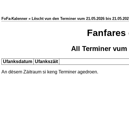
FoFa-Kalenner » Lëscht vun den Terminer vum 21.05.2026 bis 21.05.202
Fanfares
All Terminer vum 
Ufanksdatum
Ufankszäit
An dësem Zäitraum si keng Terminer agedroen.