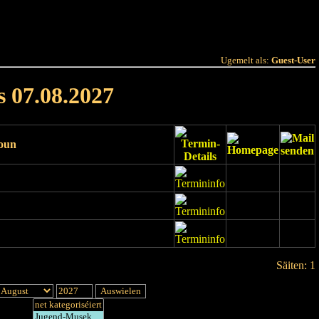
 Joer
Terminlëscht
Ugemelt als:
Guest-User
s 07.08.2027
ioun
Säiten: 1