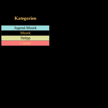
RSS-Feed
iCalendar-Feed
Kategorien
Jugend-Musek
Musek
Strëpp
Comité