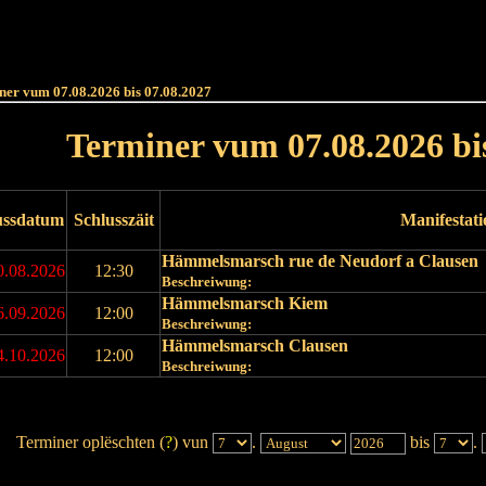
Haut
Dëss Woch
Dëse Mount
Dëst
Umellen
ner vum 07.08.2026 bis 07.08.2027
Terminer vum 07.08.2026 bi
ussdatum
Schlusszäit
Manifestat
Hämmelsmarsch rue de Neudorf a Clausen
0.08.2026
12:30
Beschreiwung:
Hämmelsmarsch Kiem
6.09.2026
12:00
Beschreiwung:
Hämmelsmarsch Clausen
4.10.2026
12:00
Beschreiwung:
Terminer oplëschten (
?
) vun
.
bis
.