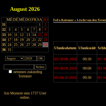
August
2026
MÉ
DË
MË
DO
FR
SA
SO
FoFa-Kalenner » Lëscht vun den Termi
31
1
2
32
3
4
5
6
7
8
9
33
10
11
12
13
14
15
16
34
17
18
19
20
21
22
23
35
24
25
26
27
28
29
30
Ufanksdatum
Ufankszäit
Schl
36
31
SO 30.08.2026
09:30
SO 3
SO 06.09.2026
09:00
SO 0
nëmmen zukünfteg
Terminer
SO 04.10.2026
09:30
SO 0
Am Détail sichen
Nei agedroen
Drock Preview
Am Moment sinn 1737 User
online.
Wien ass online?