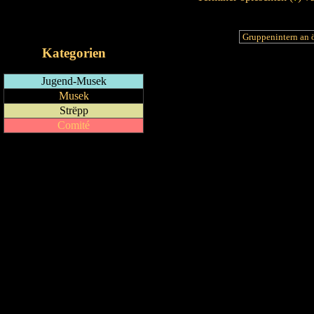
RSS-Feed
iCalendar-Feed
Kategorien
Jugend-Musek
Musek
Strëpp
Comité