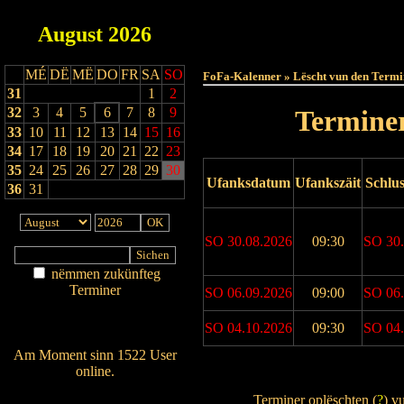
August
2026
Haut
MÉ
DË
MË
DO
FR
SA
SO
FoFa-Kalenner » Lëscht vun den Termi
31
1
2
32
3
4
5
6
7
8
9
Terminer
33
10
11
12
13
14
15
16
34
17
18
19
20
21
22
23
35
24
25
26
27
28
29
30
Ufanksdatum
Ufankszäit
Schlu
36
31
SO 30.08.2026
09:30
SO 30.
nëmmen zukünfteg
Terminer
SO 06.09.2026
09:00
SO 06.
Am Détail sichen
Nei agedroen
SO 04.10.2026
09:30
SO 04.
Am Moment sinn 1522 User
online.
Drock Preview
Wien ass online?
Terminer oplëschten (
?
) v