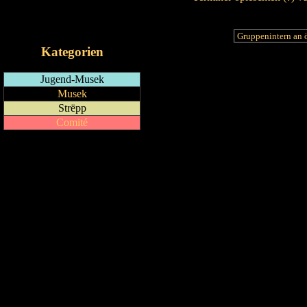
RSS-Feed
iCalendar-Feed
Kategorien
Jugend-Musek
Musek
Strëpp
Comité