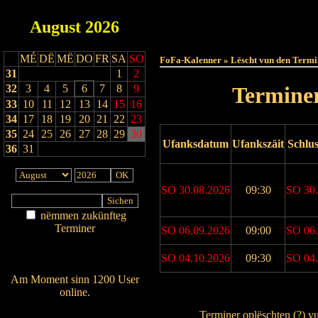
August
2026
Haut
MÉ
DË
MË
DO
FR
SA
SO
FoFa-Kalenner » Lëscht vun den Termi
31
1
2
32
3
4
5
6
7
8
9
Terminer
33
10
11
12
13
14
15
16
34
17
18
19
20
21
22
23
35
24
25
26
27
28
29
30
Ufanksdatum
Ufankszäit
Schlu
36
31
SO 30.08.2026
09:30
SO 30.
nëmmen zukünfteg
Terminer
SO 06.09.2026
09:00
SO 06.
Am Détail sichen
Nei agedroen
SO 04.10.2026
09:30
SO 04.
Am Moment sinn 1200 User
online.
Drock Preview
Wien ass online?
Terminer oplëschten (
?
) v