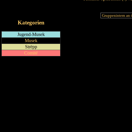
RSS-Feed
iCalendar-Feed
Kategorien
Jugend-Musek
Musek
Strëpp
Comité