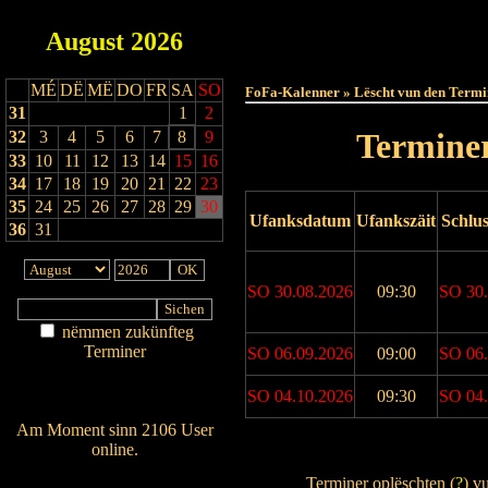
August
2026
Haut
MÉ
DË
MË
DO
FR
SA
SO
FoFa-Kalenner » Lëscht vun den Termi
31
1
2
Terminer
32
3
4
5
6
7
8
9
33
10
11
12
13
14
15
16
34
17
18
19
20
21
22
23
35
24
25
26
27
28
29
30
Ufanksdatum
Ufankszäit
Schlu
36
31
SO 30.08.2026
09:30
SO 30.
nëmmen zukünfteg
Terminer
SO 06.09.2026
09:00
SO 06.
Am Détail sichen
SO 04.10.2026
09:30
SO 04.
Nei agedroen
Am Moment sinn 2106 User
online.
Drock Preview
Wien ass online?
Terminer oplëschten (
?
) v