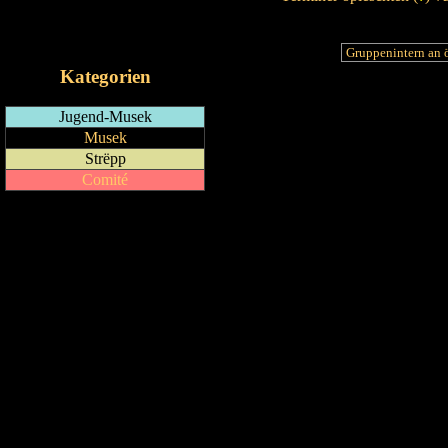
RSS-Feed
iCalendar-Feed
Kategorien
Jugend-Musek
Musek
Strëpp
Comité