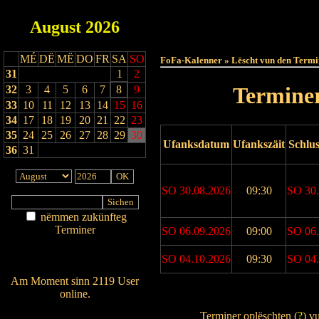
August
2026
Haut
MÉ
DË
MË
DO
FR
SA
SO
FoFa-Kalenner » Lëscht vun den Termi
31
1
2
Terminer
32
3
4
5
6
7
8
9
33
10
11
12
13
14
15
16
34
17
18
19
20
21
22
23
35
24
25
26
27
28
29
30
Ufanksdatum
Ufankszäit
Schlu
36
31
SO 30.08.2026
09:30
SO 30.
nëmmen zukünfteg
Terminer
SO 06.09.2026
09:00
SO 06.
Am Détail sichen
SO 04.10.2026
09:30
SO 04.
Nei agedroen
Am Moment sinn 2119 User
online.
Drock Preview
Wien ass online?
Terminer oplëschten (
?
) v