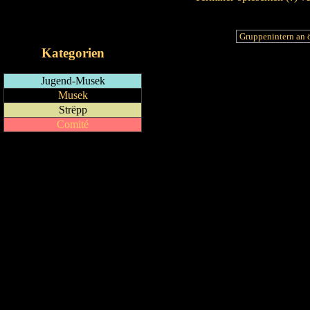
RSS-Feed
iCalendar-Feed
Kategorien
Jugend-Musek
Musek
Strëpp
Comité