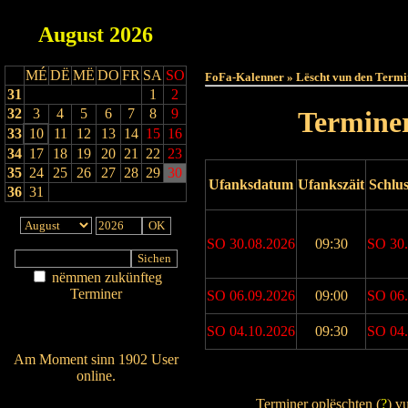
August
2026
Haut
MÉ
DË
MË
DO
FR
SA
SO
FoFa-Kalenner » Lëscht vun den Termi
31
1
2
32
3
4
5
6
7
8
9
Terminer
33
10
11
12
13
14
15
16
34
17
18
19
20
21
22
23
35
24
25
26
27
28
29
30
Ufanksdatum
Ufankszäit
Schlu
36
31
SO 30.08.2026
09:30
SO 30.
nëmmen zukünfteg
Terminer
SO 06.09.2026
09:00
SO 06.
Am Détail sichen
SO 04.10.2026
09:30
SO 04.
Nei agedroen
Am Moment sinn 1902 User
online.
Drock Preview
Wien ass online?
Terminer oplëschten (
?
) v