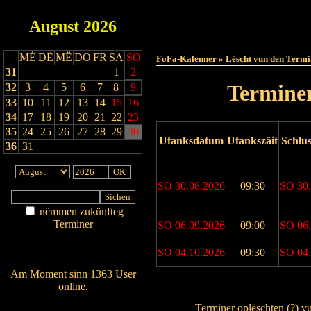
August
2026
Haut
MÉ
DË
MË
DO
FR
SA
SO
FoFa-Kalenner » Lëscht vun den Termi
31
1
2
Terminer
32
3
4
5
6
7
8
9
33
10
11
12
13
14
15
16
34
17
18
19
20
21
22
23
35
24
25
26
27
28
29
30
Ufanksdatum
Ufankszäit
Schlu
36
31
SO 30.08.2026
09:30
SO 30.
nëmmen zukünfteg
Terminer
SO 06.09.2026
09:00
SO 06.
Am Détail sichen
SO 04.10.2026
09:30
SO 04.
Nei agedroen
Am Moment sinn 1363 User
online.
Drock Preview
Wien ass online?
Terminer oplëschten (
?
) v