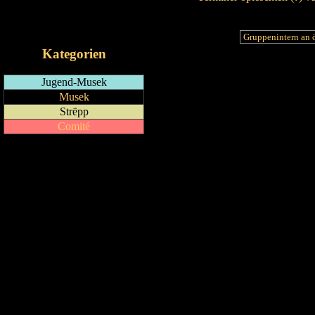
RSS-Feed
iCalendar-Feed
Kategorien
Jugend-Musek
Musek
Strëpp
Comité