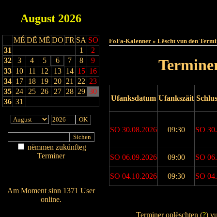
August
2026
Haut
MÉ
DË
MË
DO
FR
SA
SO
FoFa-Kalenner » Lëscht vun den Termi
31
1
2
32
3
4
5
6
7
8
9
Terminer
33
10
11
12
13
14
15
16
34
17
18
19
20
21
22
23
35
24
25
26
27
28
29
30
Ufanksdatum
Ufankszäit
Schlu
36
31
SO 30.08.2026
09:30
SO 30.
nëmmen zukünfteg
Terminer
SO 06.09.2026
09:00
SO 06.
Am Détail sichen
Nei agedroen
SO 04.10.2026
09:30
SO 04.
Am Moment sinn 1371 User
online.
Drock Preview
Wien ass online?
Terminer oplëschten (
?
) v