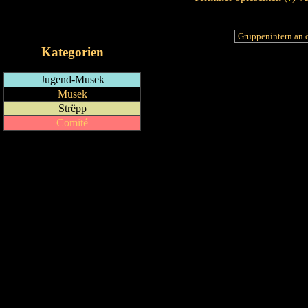
RSS-Feed
iCalendar-Feed
Kategorien
Jugend-Musek
Musek
Strëpp
Comité