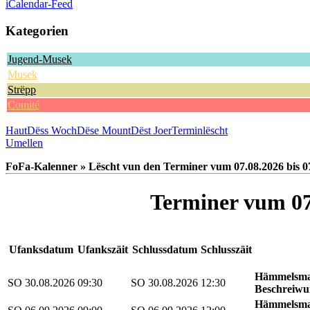
iCalendar-Feed
Kategorien
Jugend-Musek
Musek
Strëpp
Comité
Haut
Dëss Woch
Dëse Mount
Dëst Joer
Terminlëscht
Umellen
FoFa-Kalenner » Lëscht vun den Terminer vum 07.08.2026 bis 0
Terminer vum 07.
Ufanksdatum
Ufankszäit
Schlussdatum
Schlusszäit
Hämmelsmar
SO 30.08.2026
09:30
SO 30.08.2026
12:30
Beschreiwu
Hämmelsma