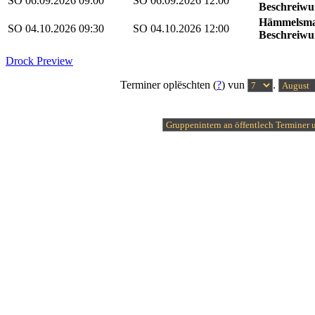
SO 06.09.2026
09:00
SO 06.09.2026
12:00
Beschreiwu
Hämmelsma
SO 04.10.2026
09:30
SO 04.10.2026
12:00
Beschreiwu
Drock Preview
Terminer oplëschten (
?
) vun
.