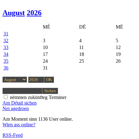
August
2026
MÉ
DË
MË
31
32
3
4
5
33
10
11
12
34
17
18
19
35
24
25
26
36
31
nëmmen zukünfteg Terminer
Am Détail sichen
Nei agedroen
Am Moment sinn 1136 User online.
Wien ass online?
RSS-Feed