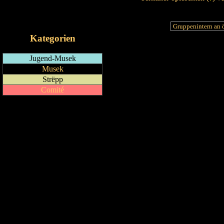
RSS-Feed
iCalendar-Feed
Kategorien
Jugend-Musek
Musek
Strëpp
Comité