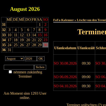
August
2026
Haut
MÉ
DË
MË
DO
FR
SA
SO
FoFa-Kalenner » Lëscht vun den Termi
31
1
2
Terminer
32
3
4
5
6
7
8
9
33
10
11
12
13
14
15
16
34
17
18
19
20
21
22
23
35
24
25
26
27
28
29
30
Ufanksdatum
Ufankszäit
Schlu
36
31
SO 30.08.2026
09:30
SO 30.
nëmmen zukünfteg
Terminer
SO 06.09.2026
09:00
SO 06.
Am Détail sichen
SO 04.10.2026
09:30
SO 04.
Nei agedroen
Am Moment sinn 1293 User
online.
Drock Preview
Wien ass online?
Terminer oplëschten (
?
) v