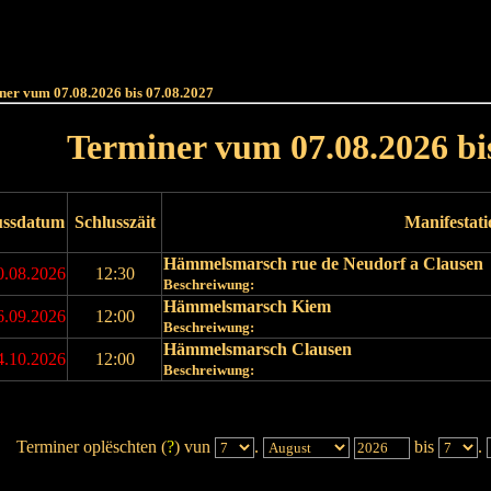
Haut
Dëss Woch
Dëse Mount
Dëst
Umellen
ner vum 07.08.2026 bis 07.08.2027
Terminer vum 07.08.2026 bi
ussdatum
Schlusszäit
Manifestat
Hämmelsmarsch rue de Neudorf a Clausen
0.08.2026
12:30
Beschreiwung:
Hämmelsmarsch Kiem
6.09.2026
12:00
Beschreiwung:
Hämmelsmarsch Clausen
4.10.2026
12:00
Beschreiwung:
Terminer oplëschten (
?
) vun
.
bis
.