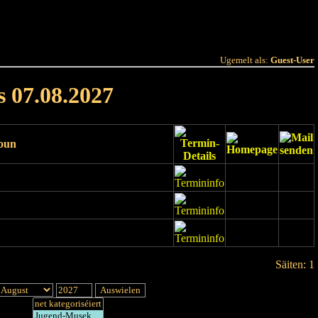
 Joer
Terminlëscht
Ugemelt als:
Guest-User
s 07.08.2027
ioun
Säiten: 1