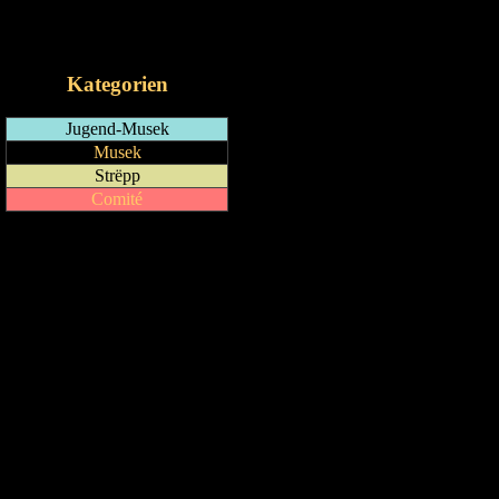
RSS-Feed
iCalendar-Feed
Kategorien
Jugend-Musek
Musek
Strëpp
Comité