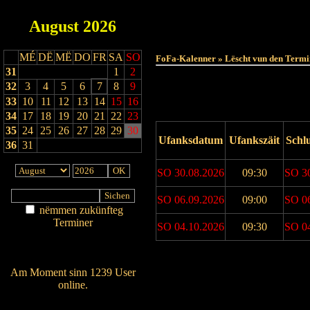
August
2026
MÉ
DË
MË
DO
FR
SA
SO
FoFa-Kalenner » Lëscht vun den Termi
31
1
2
32
3
4
5
6
7
8
9
33
10
11
12
13
14
15
16
34
17
18
19
20
21
22
23
35
24
25
26
27
28
29
30
Ufanksdatum
Ufankszäit
Schl
36
31
SO 30.08.2026
09:30
SO 3
SO 06.09.2026
09:00
SO 0
nëmmen zukünfteg
Terminer
SO 04.10.2026
09:30
SO 0
Am Détail sichen
Nei agedroen
Drock Preview
Am Moment sinn 1239 User
online.
Wien ass online?