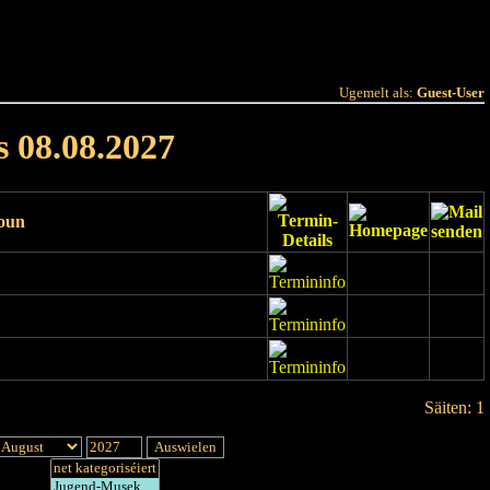
 Joer
Terminlëscht
Ugemelt als:
Guest-User
s 08.08.2027
ioun
Säiten: 1