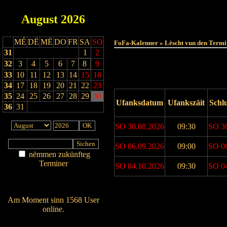
August
2026
MÉ
DË
MË
DO
FR
SA
SO
FoFa-Kalenner » Lëscht vun den Termi
31
1
2
32
3
4
5
6
7
8
9
33
10
11
12
13
14
15
16
34
17
18
19
20
21
22
23
35
24
25
26
27
28
29
30
Ufanksdatum
Ufankszäit
Schl
36
31
SO 30.08.2026
09:30
SO 3
SO 06.09.2026
09:00
SO 0
nëmmen zukünfteg
Terminer
SO 04.10.2026
09:30
SO 0
Am Détail sichen
Nei agedroen
Drock Preview
Am Moment sinn 1568 User
online.
Wien ass online?