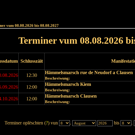
Haut
Dëss Woch
Dëse Mount
Dëst
Umellen
ner vum 08.08.2026 bis 08.08.2027
Terminer vum 08.08.2026 bi
ussdatum
Schlusszäit
Manifestat
Hämmelsmarsch rue de Neudorf a Clausen
0.08.2026
12:30
Beschreiwung:
Hämmelsmarsch Kiem
6.09.2026
12:00
Beschreiwung:
Hämmelsmarsch Clausen
4.10.2026
12:00
Beschreiwung:
Terminer oplëschten (
?
) vun
.
bis
.