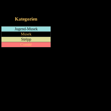
RSS-Feed
iCalendar-Feed
Kategorien
Jugend-Musek
Musek
Strëpp
Comité