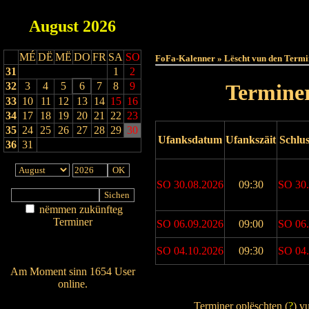
August
2026
Haut
MÉ
DË
MË
DO
FR
SA
SO
FoFa-Kalenner » Lëscht vun den Termi
31
1
2
32
3
4
5
6
7
8
9
Terminer
33
10
11
12
13
14
15
16
34
17
18
19
20
21
22
23
35
24
25
26
27
28
29
30
Ufanksdatum
Ufankszäit
Schlu
36
31
SO 30.08.2026
09:30
SO 30.
nëmmen zukünfteg
Terminer
SO 06.09.2026
09:00
SO 06.
Am Détail sichen
Nei agedroen
SO 04.10.2026
09:30
SO 04.
Am Moment sinn 1654 User
online.
Drock Preview
Wien ass online?
Terminer oplëschten (
?
) v