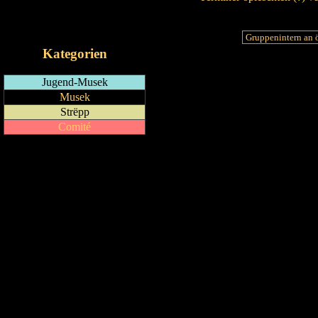
RSS-Feed
iCalendar-Feed
Kategorien
Jugend-Musek
Musek
Strëpp
Comité