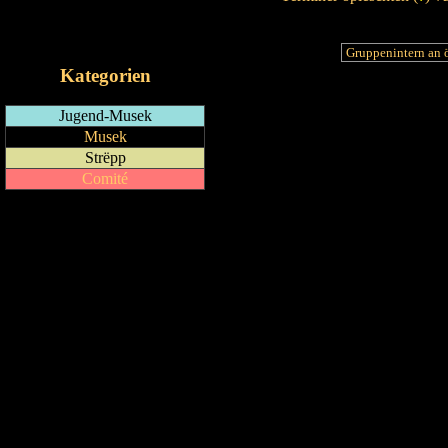
RSS-Feed
iCalendar-Feed
Kategorien
Jugend-Musek
Musek
Strëpp
Comité