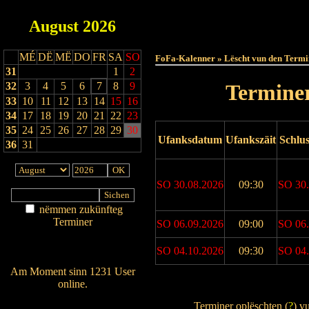
August
2026
Haut
MÉ
DË
MË
DO
FR
SA
SO
FoFa-Kalenner » Lëscht vun den Termi
31
1
2
32
3
4
5
6
7
8
9
Terminer
33
10
11
12
13
14
15
16
34
17
18
19
20
21
22
23
35
24
25
26
27
28
29
30
Ufanksdatum
Ufankszäit
Schlu
36
31
SO 30.08.2026
09:30
SO 30.
nëmmen zukünfteg
Terminer
SO 06.09.2026
09:00
SO 06.
Am Détail sichen
Nei agedroen
SO 04.10.2026
09:30
SO 04.
Am Moment sinn 1231 User
online.
Drock Preview
Wien ass online?
Terminer oplëschten (
?
) v