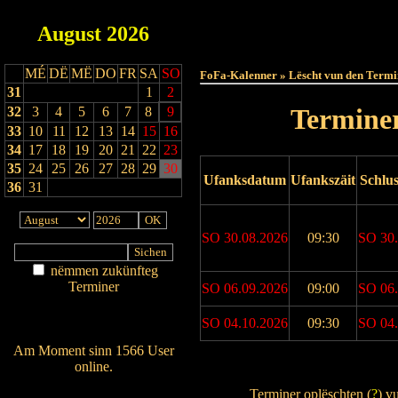
August
2026
Haut
MÉ
DË
MË
DO
FR
SA
SO
FoFa-Kalenner » Lëscht vun den Termi
31
1
2
Terminer
32
3
4
5
6
7
8
9
33
10
11
12
13
14
15
16
34
17
18
19
20
21
22
23
35
24
25
26
27
28
29
30
Ufanksdatum
Ufankszäit
Schlu
36
31
SO 30.08.2026
09:30
SO 30.
nëmmen zukünfteg
Terminer
SO 06.09.2026
09:00
SO 06.
Am Détail sichen
SO 04.10.2026
09:30
SO 04.
Nei agedroen
Am Moment sinn 1566 User
online.
Drock Preview
Wien ass online?
Terminer oplëschten (
?
) v