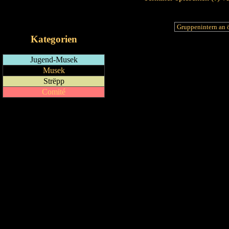
RSS-Feed
iCalendar-Feed
Kategorien
Jugend-Musek
Musek
Strëpp
Comité