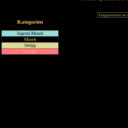
RSS-Feed
iCalendar-Feed
Kategorien
Jugend-Musek
Musek
Strëpp
Comité