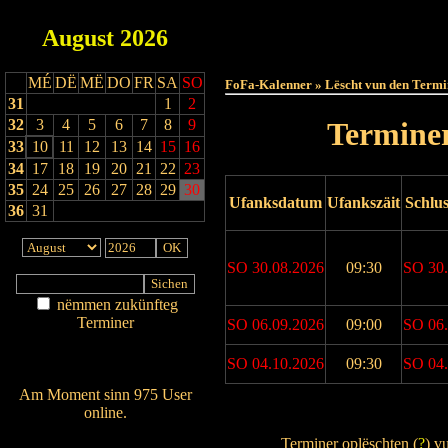
August
2026
Haut
MÉ
DË
MË
DO
FR
SA
SO
FoFa-Kalenner » Lëscht vun den Termi
31
1
2
32
3
4
5
6
7
8
9
Terminer
33
10
11
12
13
14
15
16
34
17
18
19
20
21
22
23
35
24
25
26
27
28
29
30
Ufanksdatum
Ufankszäit
Schlu
36
31
SO 30.08.2026
09:30
SO 30.
nëmmen zukünfteg
Terminer
SO 06.09.2026
09:00
SO 06.
Am Détail sichen
SO 04.10.2026
09:30
SO 04.
Nei agedroen
Am Moment sinn 975 User
online.
Drock Preview
Wien ass online?
Terminer oplëschten (
?
) v