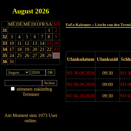
August
2026
MÉ
DË
MË
DO
FR
SA
SO
FoFa-Kalenner » Lëscht vun den Termi
31
1
2
32
3
4
5
6
7
8
9
33
10
11
12
13
14
15
16
34
17
18
19
20
21
22
23
35
24
25
26
27
28
29
30
Ufanksdatum
Ufankszäit
Schl
36
31
SO 30.08.2026
09:30
SO 3
SO 06.09.2026
09:00
SO 0
nëmmen zukünfteg
Terminer
SO 04.10.2026
09:30
SO 0
Am Détail sichen
Nei agedroen
Drock Preview
Am Moment sinn 1973 User
online.
Wien ass online?