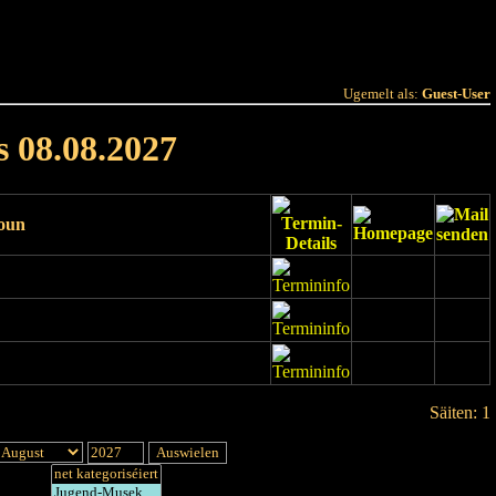
 Joer
Terminlëscht
Ugemelt als:
Guest-User
s 08.08.2027
ioun
Säiten: 1