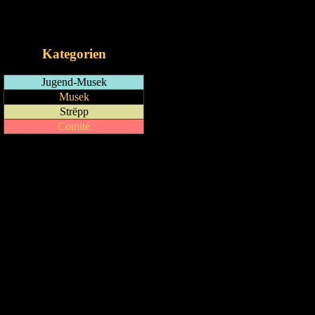
RSS-Feed
iCalendar-Feed
Kategorien
Jugend-Musek
Musek
Strëpp
Comité