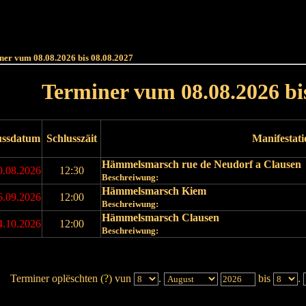
Haut
Dëss Woch
Dëse Mount
Dëst
Umellen
ner vum 08.08.2026 bis 08.08.2027
Terminer vum 08.08.2026 bi
ussdatum
Schlusszäit
Manifestat
Hämmelsmarsch rue de Neudorf a Clausen
0.08.2026
12:30
Beschreiwung:
Hämmelsmarsch Kiem
6.09.2026
12:00
Beschreiwung:
Hämmelsmarsch Clausen
4.10.2026
12:00
Beschreiwung:
Terminer oplëschten (
?
) vun
.
bis
.