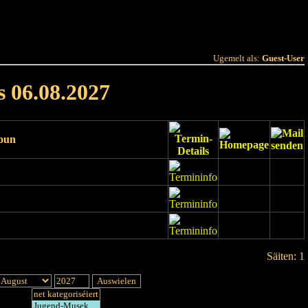
 Joer
Terminlëscht
Ugemelt als:
Guest-User
s 06.08.2027
ioun
Säiten: 1