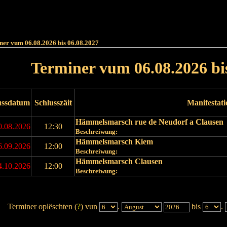
Haut
Dëss Woch
Dëse Mount
Dëst
Umellen
ner vum 06.08.2026 bis 06.08.2027
Terminer vum 06.08.2026 bi
ussdatum
Schlusszäit
Manifestat
Hämmelsmarsch rue de Neudorf a Clausen
0.08.2026
12:30
Beschreiwung:
Hämmelsmarsch Kiem
6.09.2026
12:00
Beschreiwung:
Hämmelsmarsch Clausen
4.10.2026
12:00
Beschreiwung:
Terminer oplëschten (
?
) vun
.
bis
.