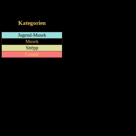
RSS-Feed
iCalendar-Feed
Kategorien
Jugend-Musek
Musek
Strëpp
Comité