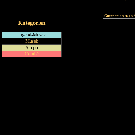
RSS-Feed
iCalendar-Feed
Kategorien
Jugend-Musek
Musek
Strëpp
Comité