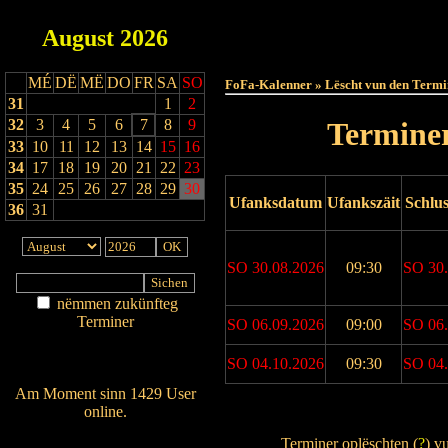
August
2026
Haut
MÉ
DË
MË
DO
FR
SA
SO
FoFa-Kalenner » Lëscht vun den Termi
31
1
2
32
3
4
5
6
7
8
9
Terminer
33
10
11
12
13
14
15
16
34
17
18
19
20
21
22
23
35
24
25
26
27
28
29
30
Ufanksdatum
Ufankszäit
Schlu
36
31
SO 30.08.2026
09:30
SO 30.
nëmmen zukünfteg
Terminer
SO 06.09.2026
09:00
SO 06.
Am Détail sichen
Nei agedroen
SO 04.10.2026
09:30
SO 04.
Am Moment sinn 1429 User
online.
Drock Preview
Wien ass online?
Terminer oplëschten (
?
) v