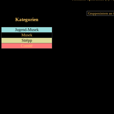
RSS-Feed
iCalendar-Feed
Kategorien
Jugend-Musek
Musek
Strëpp
Comité