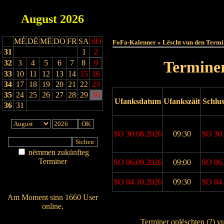
August
2026
Haut
MÉ
DË
MË
DO
FR
SA
SO
FoFa-Kalenner » Lëscht vun den Termi
31
1
2
Terminer
32
3
4
5
6
7
8
9
33
10
11
12
13
14
15
16
34
17
18
19
20
21
22
23
35
24
25
26
27
28
29
30
Ufanksdatum
Ufankszäit
Schlu
36
31
SO 30.08.2026
09:30
SO 30.
nëmmen zukünfteg
Terminer
SO 06.09.2026
09:00
SO 06.
Am Détail sichen
SO 04.10.2026
09:30
SO 04.
Nei agedroen
Am Moment sinn 1660 User
online.
Drock Preview
Wien ass online?
Terminer oplëschten (
?
) v