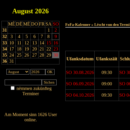
August
2026
MÉ
DË
MË
DO
FR
SA
SO
FoFa-Kalenner » Lëscht vun den Termi
31
1
2
32
3
4
5
6
7
8
9
33
10
11
12
13
14
15
16
34
17
18
19
20
21
22
23
35
24
25
26
27
28
29
30
Ufanksdatum
Ufankszäit
Schl
36
31
SO 30.08.2026
09:30
SO 3
SO 06.09.2026
09:00
SO 0
nëmmen zukünfteg
Terminer
SO 04.10.2026
09:30
SO 0
Am Détail sichen
Nei agedroen
Drock Preview
Am Moment sinn 1626 User
online.
Wien ass online?