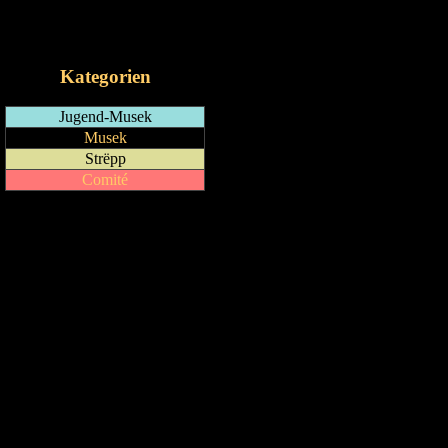
RSS-Feed
iCalendar-Feed
Kategorien
Jugend-Musek
Musek
Strëpp
Comité