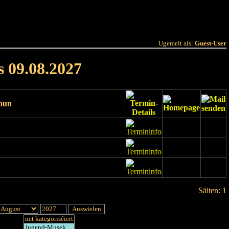
 Joer
Terminlëscht
Ugemelt als:
Guest-User
s 09.08.2027
ioun
Säiten: 1