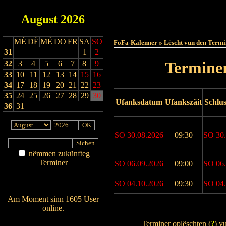
August
2026
Haut
MÉ
DË
MË
DO
FR
SA
SO
FoFa-Kalenner » Lëscht vun den Termi
31
1
2
Terminer
32
3
4
5
6
7
8
9
33
10
11
12
13
14
15
16
34
17
18
19
20
21
22
23
35
24
25
26
27
28
29
30
Ufanksdatum
Ufankszäit
Schlu
36
31
SO 30.08.2026
09:30
SO 30.
nëmmen zukünfteg
Terminer
SO 06.09.2026
09:00
SO 06.
Am Détail sichen
SO 04.10.2026
09:30
SO 04.
Nei agedroen
Am Moment sinn 1605 User
online.
Drock Preview
Wien ass online?
Terminer oplëschten (
?
) v