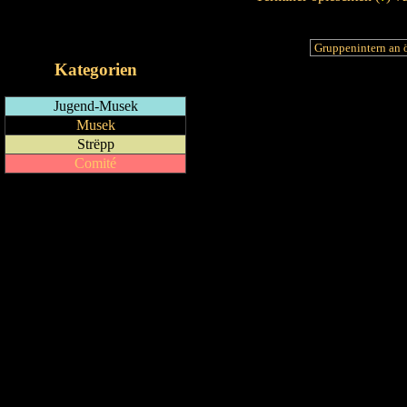
RSS-Feed
iCalendar-Feed
Kategorien
Jugend-Musek
Musek
Strëpp
Comité