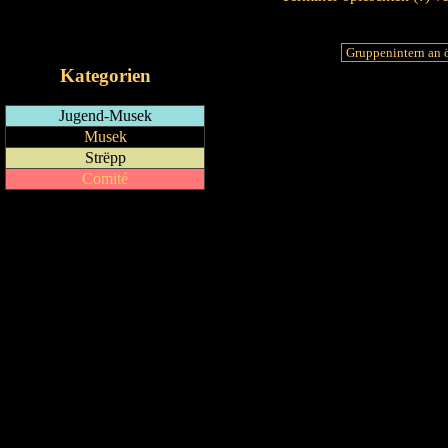
RSS-Feed
iCalendar-Feed
Kategorien
Jugend-Musek
Musek
Strëpp
Comité