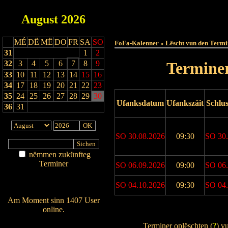
August
2026
Haut
MÉ
DË
MË
DO
FR
SA
SO
FoFa-Kalenner » Lëscht vun den Termi
31
1
2
32
3
4
5
6
7
8
9
Terminer
33
10
11
12
13
14
15
16
34
17
18
19
20
21
22
23
35
24
25
26
27
28
29
30
Ufanksdatum
Ufankszäit
Schlu
36
31
SO 30.08.2026
09:30
SO 30.
nëmmen zukünfteg
Terminer
SO 06.09.2026
09:00
SO 06.
Am Détail sichen
Nei agedroen
SO 04.10.2026
09:30
SO 04.
Am Moment sinn 1407 User
online.
Drock Preview
Wien ass online?
Terminer oplëschten (
?
) v