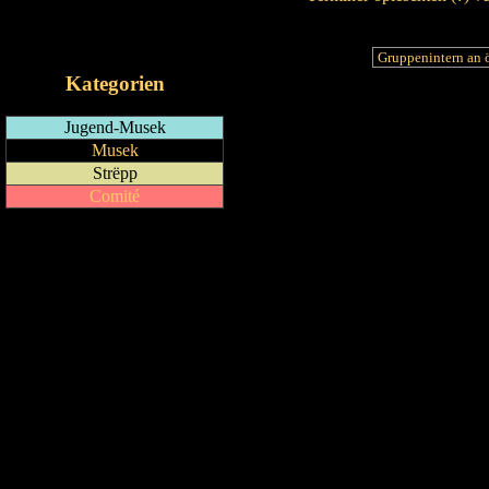
RSS-Feed
iCalendar-Feed
Kategorien
Jugend-Musek
Musek
Strëpp
Comité