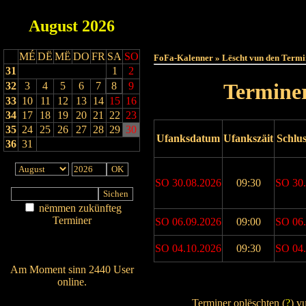
August
2026
Haut
MÉ
DË
MË
DO
FR
SA
SO
FoFa-Kalenner » Lëscht vun den Termi
31
1
2
Terminer
32
3
4
5
6
7
8
9
33
10
11
12
13
14
15
16
34
17
18
19
20
21
22
23
35
24
25
26
27
28
29
30
Ufanksdatum
Ufankszäit
Schlu
36
31
SO 30.08.2026
09:30
SO 30.
nëmmen zukünfteg
Terminer
SO 06.09.2026
09:00
SO 06.
Am Détail sichen
SO 04.10.2026
09:30
SO 04.
Nei agedroen
Am Moment sinn 2440 User
online.
Drock Preview
Wien ass online?
Terminer oplëschten (
?
) v