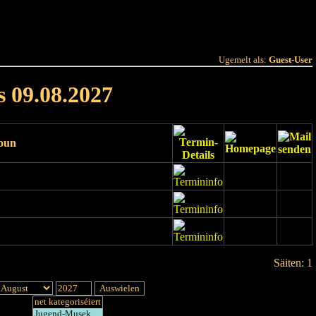
 Joer
Terminlëscht
Ugemelt als:
Guest-User
s 09.08.2027
ioun
Säiten: 1