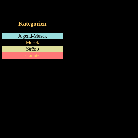
RSS-Feed
iCalendar-Feed
Kategorien
Jugend-Musek
Musek
Strëpp
Comité