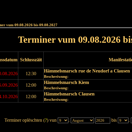
Haut
Dëss Woch
Dëse Mount
Dëst
Umellen
ner vum 09.08.2026 bis 09.08.2027
Terminer vum 09.08.2026 bi
ussdatum
Schlusszäit
Manifestat
Hämmelsmarsch rue de Neudorf a Clausen
0.08.2026
12:30
Beschreiwung:
Hämmelsmarsch Kiem
6.09.2026
12:00
Beschreiwung:
Hämmelsmarsch Clausen
4.10.2026
12:00
Beschreiwung:
Terminer oplëschten (
?
) vun
.
bis
.