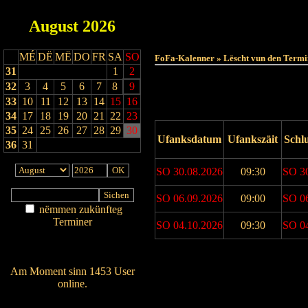
August
2026
MÉ
DË
MË
DO
FR
SA
SO
FoFa-Kalenner » Lëscht vun den Termi
31
1
2
32
3
4
5
6
7
8
9
33
10
11
12
13
14
15
16
34
17
18
19
20
21
22
23
35
24
25
26
27
28
29
30
Ufanksdatum
Ufankszäit
Schl
36
31
SO 30.08.2026
09:30
SO 3
SO 06.09.2026
09:00
SO 0
nëmmen zukünfteg
Terminer
SO 04.10.2026
09:30
SO 0
Am Détail sichen
Nei agedroen
Drock Preview
Am Moment sinn 1453 User
online.
Wien ass online?