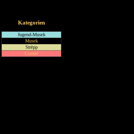
RSS-Feed
iCalendar-Feed
Kategorien
Jugend-Musek
Musek
Strëpp
Comité