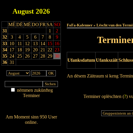
August
2026
Haut
MÉ
DË
MË
DO
FR
SA
SO
FoFa-Kalenner » Lëscht vun den Termi
31
1
2
32
3
4
5
6
7
8
9
Terminer
33
10
11
12
13
14
15
16
34
17
18
19
20
21
22
23
35
24
25
26
27
28
29
30
Ufanksdatum
Ufankszäit
Schlus
36
31
An dësem Zäitraum si keng Termin
Drock Preview
nëmmen zukünfteg
Terminer
Terminer oplëschten (
?
) v
Am Détail sichen
Nei agedroen
Am Moment sinn 950 User
online.
Wien ass online?