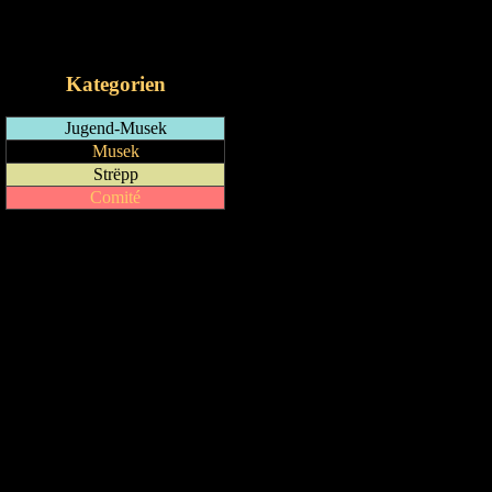
RSS-Feed
iCalendar-Feed
Kategorien
Jugend-Musek
Musek
Strëpp
Comité