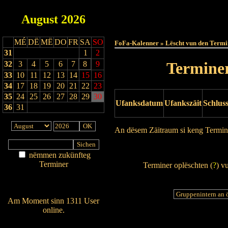
August
2026
Haut
MÉ
DË
MË
DO
FR
SA
SO
FoFa-Kalenner » Lëscht vun den Termi
31
1
2
Terminer
32
3
4
5
6
7
8
9
33
10
11
12
13
14
15
16
34
17
18
19
20
21
22
23
35
24
25
26
27
28
29
30
Ufanksdatum
Ufankszäit
Schlus
36
31
An dësem Zäitraum si keng Termin
Drock Preview
nëmmen zukünfteg
Terminer
Terminer oplëschten (
?
) v
Am Détail sichen
Nei agedroen
Am Moment sinn 1311 User
online.
Wien ass online?