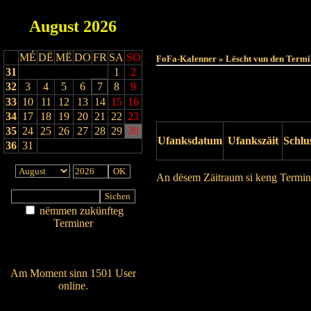
August
2026
MÉ
DË
MË
DO
FR
SA
SO
FoFa-Kalenner » Lëscht vun den Termi
31
1
2
32
3
4
5
6
7
8
9
33
10
11
12
13
14
15
16
34
17
18
19
20
21
22
23
35
24
25
26
27
28
29
30
Ufanksdatum
Ufankszäit
Schlu
36
31
An dësem Zäitraum si keng Termin
Drock Preview
nëmmen zukünfteg
Terminer
Am Détail sichen
Nei agedroen
Am Moment sinn 1501 User
online.
Wien ass online?