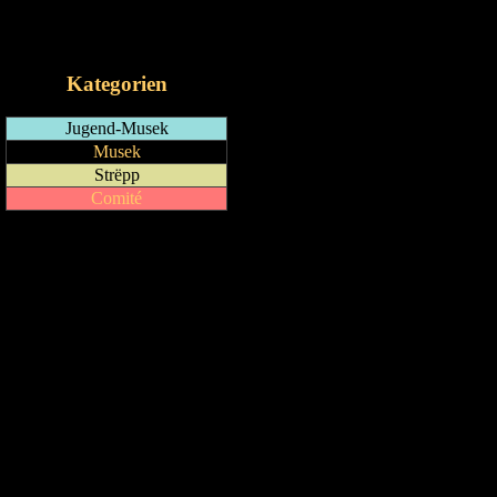
RSS-Feed
iCalendar-Feed
Kategorien
Jugend-Musek
Musek
Strëpp
Comité