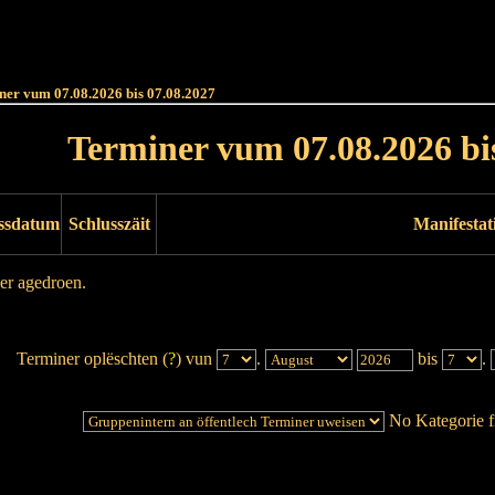
Haut
Dëss Woch
Dëse Mount
Dëst
Umellen
ner vum 07.08.2026 bis 07.08.2027
Terminer vum 07.08.2026 bi
ssdatum
Schlusszäit
Manifestat
er agedroen.
Terminer oplëschten (
?
) vun
.
bis
.
No Kategorie fi