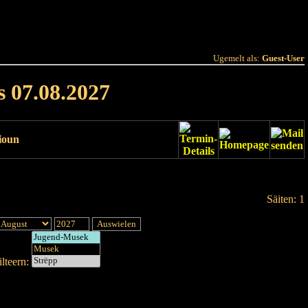
 Joer
Terminlëscht
Ugemelt als:
Guest-User
s 07.08.2027
ioun
Säiten: 1
lteern: