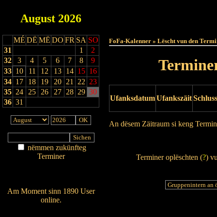
August
2026
Haut
MÉ
DË
MË
DO
FR
SA
SO
FoFa-Kalenner » Lëscht vun den Termi
31
1
2
32
3
4
5
6
7
8
9
Terminer
33
10
11
12
13
14
15
16
34
17
18
19
20
21
22
23
35
24
25
26
27
28
29
30
Ufanksdatum
Ufankszäit
Schlus
36
31
An dësem Zäitraum si keng Termin
Drock Preview
nëmmen zukünfteg
Terminer
Terminer oplëschten (
?
) v
Am Détail sichen
Nei agedroen
Am Moment sinn 1890 User
online.
Wien ass online?