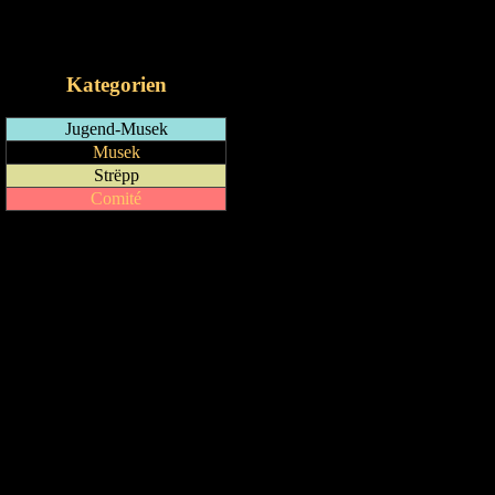
RSS-Feed
iCalendar-Feed
Kategorien
Jugend-Musek
Musek
Strëpp
Comité