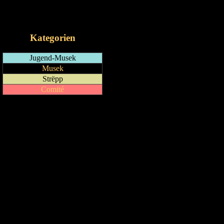
RSS-Feed
iCalendar-Feed
Kategorien
Jugend-Musek
Musek
Strëpp
Comité