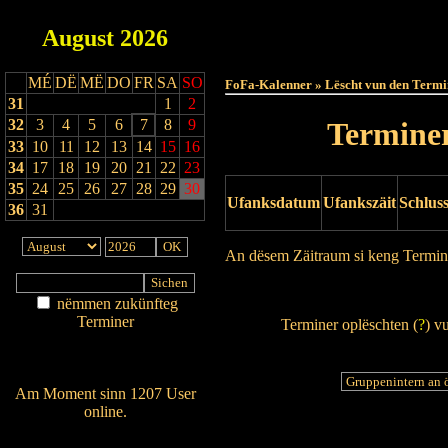
August
2026
Haut
MÉ
DË
MË
DO
FR
SA
SO
FoFa-Kalenner » Lëscht vun den Termi
31
1
2
32
3
4
5
6
7
8
9
Terminer
33
10
11
12
13
14
15
16
34
17
18
19
20
21
22
23
35
24
25
26
27
28
29
30
Ufanksdatum
Ufankszäit
Schlus
36
31
An dësem Zäitraum si keng Termin
Drock Preview
nëmmen zukünfteg
Terminer
Terminer oplëschten (
?
) v
Am Détail sichen
Nei agedroen
Am Moment sinn 1207 User
online.
Wien ass online?