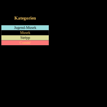
RSS-Feed
iCalendar-Feed
Kategorien
Jugend-Musek
Musek
Strëpp
Comité