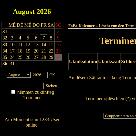
August
2026
Haut
MÉ
DË
MË
DO
FR
SA
SO
FoFa-Kalenner » Lëscht vun den Termi
31
1
2
32
3
4
5
6
7
8
9
Terminer
33
10
11
12
13
14
15
16
34
17
18
19
20
21
22
23
35
24
25
26
27
28
29
30
Ufanksdatum
Ufankszäit
Schlus
36
31
An dësem Zäitraum si keng Termin
Drock Preview
nëmmen zukünfteg
Terminer
Terminer oplëschten (
?
) v
Am Détail sichen
Nei agedroen
Am Moment sinn 1233 User
online.
Wien ass online?