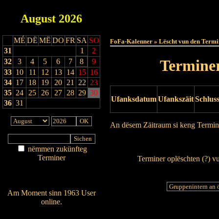
August
2026
Haut
MÉ
DË
MË
DO
FR
SA
SO
FoFa-Kalenner » Lëscht vun den Termi
31
1
2
Terminer
32
3
4
5
6
7
8
9
33
10
11
12
13
14
15
16
34
17
18
19
20
21
22
23
35
24
25
26
27
28
29
30
Ufanksdatum
Ufankszäit
Schlus
36
31
An dësem Zäitraum si keng Termin
Drock Preview
nëmmen zukünfteg
Terminer
Terminer oplëschten (
?
) v
Am Détail sichen
Nei agedroen
Am Moment sinn 1963 User
online.
Wien ass online?