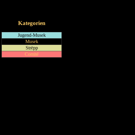
RSS-Feed
iCalendar-Feed
Kategorien
Jugend-Musek
Musek
Strëpp
Comité