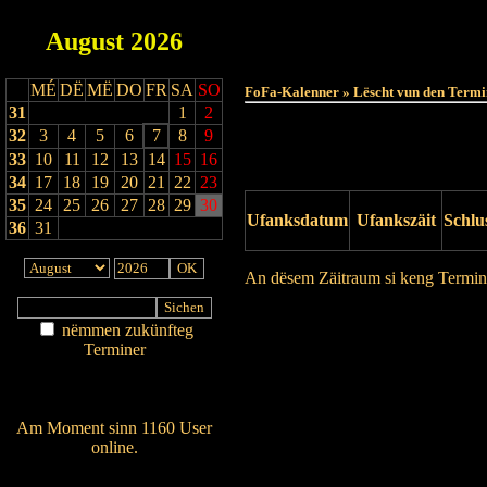
August
2026
MÉ
DË
MË
DO
FR
SA
SO
FoFa-Kalenner » Lëscht vun den Termi
31
1
2
32
3
4
5
6
7
8
9
33
10
11
12
13
14
15
16
34
17
18
19
20
21
22
23
35
24
25
26
27
28
29
30
Ufanksdatum
Ufankszäit
Schlu
36
31
An dësem Zäitraum si keng Termin
Drock Preview
nëmmen zukünfteg
Terminer
Am Détail sichen
Nei agedroen
Am Moment sinn 1160 User
online.
Wien ass online?