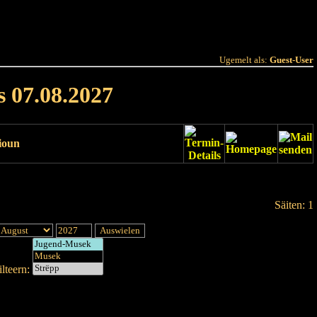
 Joer
Terminlëscht
Ugemelt als:
Guest-User
s 07.08.2027
ioun
Säiten: 1
lteern: