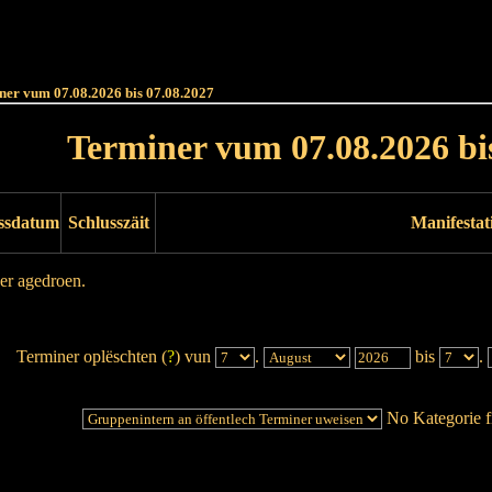
Haut
Dëss Woch
Dëse Mount
Dëst
Umellen
ner vum 07.08.2026 bis 07.08.2027
Terminer vum 07.08.2026 bi
ssdatum
Schlusszäit
Manifestat
er agedroen.
Terminer oplëschten (
?
) vun
.
bis
.
No Kategorie fi