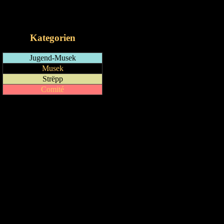
RSS-Feed
iCalendar-Feed
Kategorien
Jugend-Musek
Musek
Strëpp
Comité