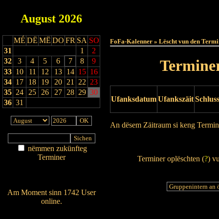
August
2026
Haut
MÉ
DË
MË
DO
FR
SA
SO
FoFa-Kalenner » Lëscht vun den Termi
31
1
2
32
3
4
5
6
7
8
9
Terminer
33
10
11
12
13
14
15
16
34
17
18
19
20
21
22
23
35
24
25
26
27
28
29
30
Ufanksdatum
Ufankszäit
Schlus
36
31
An dësem Zäitraum si keng Termin
Drock Preview
nëmmen zukünfteg
Terminer
Terminer oplëschten (
?
) v
Am Détail sichen
Nei agedroen
Am Moment sinn 1742 User
online.
Wien ass online?