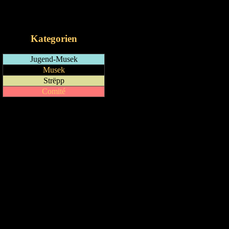
RSS-Feed
iCalendar-Feed
Kategorien
Jugend-Musek
Musek
Strëpp
Comité