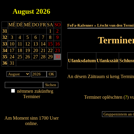
August
2026
Haut
MÉ
DË
MË
DO
FR
SA
SO
FoFa-Kalenner » Lëscht vun den Termi
31
1
2
32
3
4
5
6
7
8
9
Terminer
33
10
11
12
13
14
15
16
34
17
18
19
20
21
22
23
35
24
25
26
27
28
29
30
Ufanksdatum
Ufankszäit
Schlus
36
31
An dësem Zäitraum si keng Termin
Drock Preview
nëmmen zukünfteg
Terminer
Terminer oplëschten (
?
) v
Am Détail sichen
Nei agedroen
Am Moment sinn 1700 User
online.
Wien ass online?