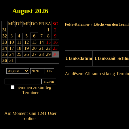
August
2026
MÉ
DË
MË
DO
FR
SA
SO
FoFa-Kalenner » Lëscht vun den Termi
31
1
2
32
3
4
5
6
7
8
9
33
10
11
12
13
14
15
16
34
17
18
19
20
21
22
23
35
24
25
26
27
28
29
30
Ufanksdatum
Ufankszäit
Schlu
36
31
An dësem Zäitraum si keng Termin
Drock Preview
nëmmen zukünfteg
Terminer
Am Détail sichen
Nei agedroen
Am Moment sinn 1241 User
online.
Wien ass online?