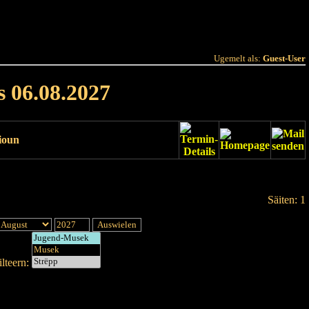
 Joer
Terminlëscht
Ugemelt als:
Guest-User
s 06.08.2027
ioun
Säiten: 1
lteern: