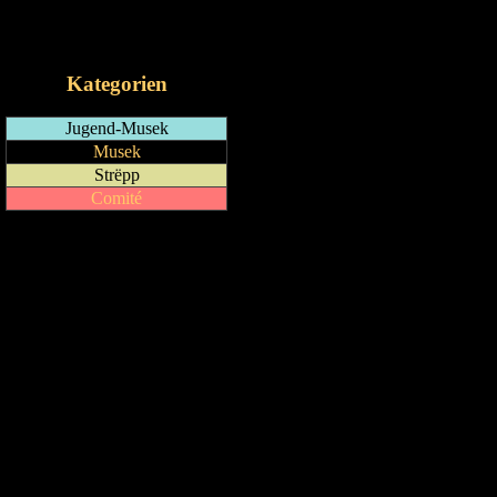
RSS-Feed
iCalendar-Feed
Kategorien
Jugend-Musek
Musek
Strëpp
Comité