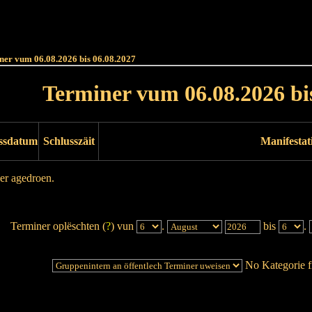
Haut
Dëss Woch
Dëse Mount
Dëst
Umellen
ner vum 06.08.2026 bis 06.08.2027
Terminer vum 06.08.2026 bi
ssdatum
Schlusszäit
Manifestat
er agedroen.
Terminer oplëschten (
?
) vun
.
bis
.
No Kategorie fi