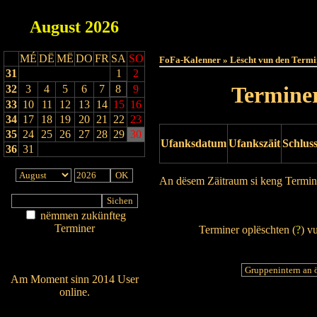
August
2026
Haut
MÉ
DË
MË
DO
FR
SA
SO
FoFa-Kalenner » Lëscht vun den Termi
31
1
2
Terminer
32
3
4
5
6
7
8
9
33
10
11
12
13
14
15
16
34
17
18
19
20
21
22
23
35
24
25
26
27
28
29
30
Ufanksdatum
Ufankszäit
Schlus
36
31
An dësem Zäitraum si keng Termin
Drock Preview
nëmmen zukünfteg
Terminer
Terminer oplëschten (
?
) v
Am Détail sichen
Nei agedroen
Am Moment sinn 2014 User
online.
Wien ass online?