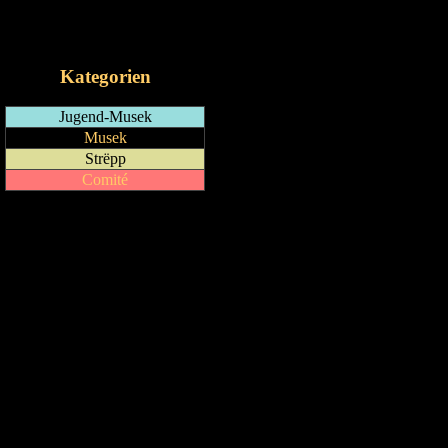
RSS-Feed
iCalendar-Feed
Kategorien
Jugend-Musek
Musek
Strëpp
Comité