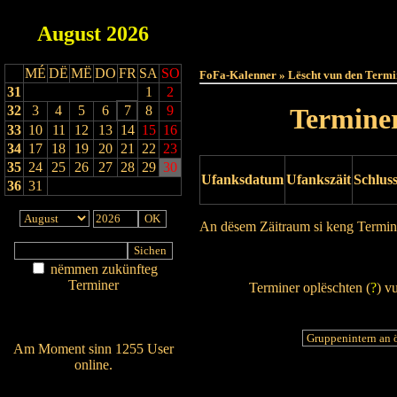
August
2026
Haut
MÉ
DË
MË
DO
FR
SA
SO
FoFa-Kalenner » Lëscht vun den Termi
31
1
2
32
3
4
5
6
7
8
9
Terminer
33
10
11
12
13
14
15
16
34
17
18
19
20
21
22
23
35
24
25
26
27
28
29
30
Ufanksdatum
Ufankszäit
Schlus
36
31
An dësem Zäitraum si keng Termin
Drock Preview
nëmmen zukünfteg
Terminer
Terminer oplëschten (
?
) v
Am Détail sichen
Nei agedroen
Am Moment sinn 1255 User
online.
Wien ass online?