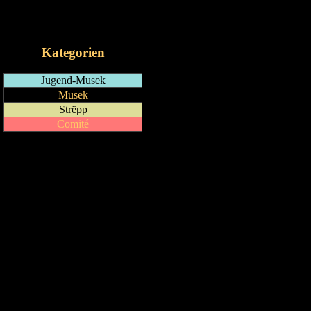
RSS-Feed
iCalendar-Feed
Kategorien
Jugend-Musek
Musek
Strëpp
Comité