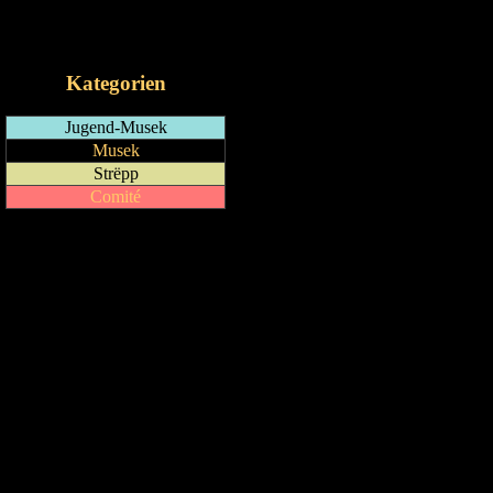
RSS-Feed
iCalendar-Feed
Kategorien
Jugend-Musek
Musek
Strëpp
Comité