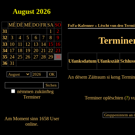
August
2026
Haut
MÉ
DË
MË
DO
FR
SA
SO
FoFa-Kalenner » Lëscht vun den Termi
31
1
2
32
3
4
5
6
7
8
9
Terminer
33
10
11
12
13
14
15
16
34
17
18
19
20
21
22
23
35
24
25
26
27
28
29
30
Ufanksdatum
Ufankszäit
Schlus
36
31
An dësem Zäitraum si keng Termin
Drock Preview
nëmmen zukünfteg
Terminer
Terminer oplëschten (
?
) v
Am Détail sichen
Nei agedroen
Am Moment sinn 1658 User
online.
Wien ass online?