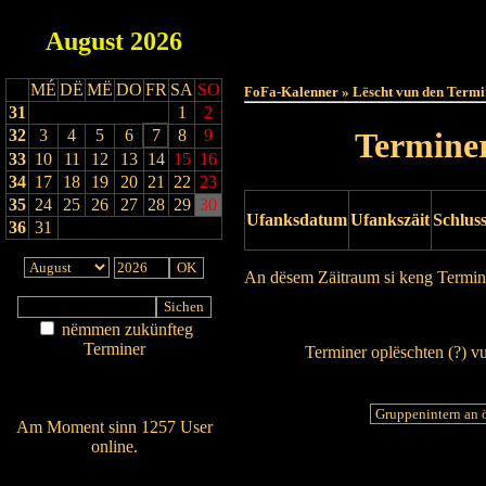
August
2026
Haut
MÉ
DË
MË
DO
FR
SA
SO
FoFa-Kalenner » Lëscht vun den Termi
31
1
2
32
3
4
5
6
7
8
9
Terminer
33
10
11
12
13
14
15
16
34
17
18
19
20
21
22
23
35
24
25
26
27
28
29
30
Ufanksdatum
Ufankszäit
Schlus
36
31
An dësem Zäitraum si keng Termin
Drock Preview
nëmmen zukünfteg
Terminer
Terminer oplëschten (
?
) v
Am Détail sichen
Nei agedroen
Am Moment sinn 1257 User
online.
Wien ass online?