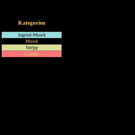
RSS-Feed
iCalendar-Feed
Kategorien
Jugend-Musek
Musek
Strëpp
Comité