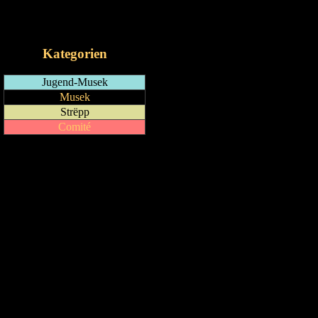
RSS-Feed
iCalendar-Feed
Kategorien
Jugend-Musek
Musek
Strëpp
Comité