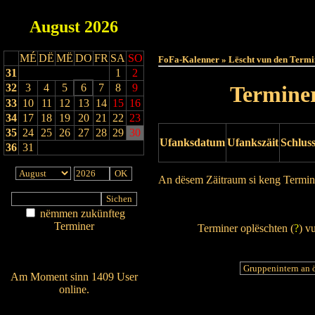
August
2026
Haut
MÉ
DË
MË
DO
FR
SA
SO
FoFa-Kalenner » Lëscht vun den Termi
31
1
2
32
3
4
5
6
7
8
9
Terminer
33
10
11
12
13
14
15
16
34
17
18
19
20
21
22
23
35
24
25
26
27
28
29
30
Ufanksdatum
Ufankszäit
Schlus
36
31
An dësem Zäitraum si keng Termin
Drock Preview
nëmmen zukünfteg
Terminer
Terminer oplëschten (
?
) v
Am Détail sichen
Nei agedroen
Am Moment sinn 1409 User
online.
Wien ass online?