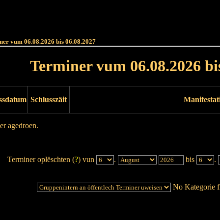
Haut
Dëss Woch
Dëse Mount
Dëst
Umellen
ner vum 06.08.2026 bis 06.08.2027
Terminer vum 06.08.2026 bi
ssdatum
Schlusszäit
Manifestat
er agedroen.
Terminer oplëschten (
?
) vun
.
bis
.
No Kategorie fi