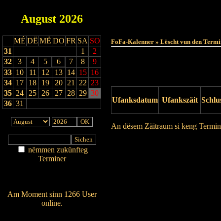
August
2026
MÉ
DË
MË
DO
FR
SA
SO
FoFa-Kalenner » Lëscht vun den Termi
31
1
2
32
3
4
5
6
7
8
9
33
10
11
12
13
14
15
16
34
17
18
19
20
21
22
23
35
24
25
26
27
28
29
30
Ufanksdatum
Ufankszäit
Schlu
36
31
An dësem Zäitraum si keng Termin
Drock Preview
nëmmen zukünfteg
Terminer
Am Détail sichen
Nei agedroen
Am Moment sinn 1266 User
online.
Wien ass online?