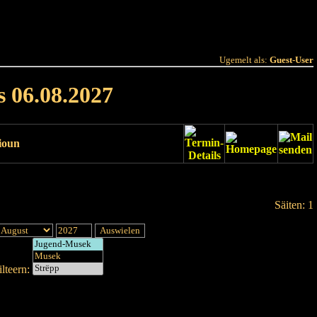
 Joer
Terminlëscht
Ugemelt als:
Guest-User
s 06.08.2027
ioun
Säiten: 1
lteern: