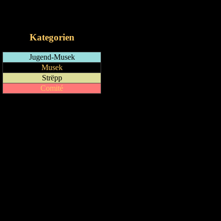
RSS-Feed
iCalendar-Feed
Kategorien
Jugend-Musek
Musek
Strëpp
Comité